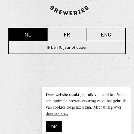
daarna zo vlug mogelijk gevuld om een zeer zuiver
product te kunnen aanbieden.
terug naar overzicht
NL
FR
ENG
Ik ben 18 jaar of ouder
Leroy Breweries
Deze website maakt gebruik van cookies. Voor
Diksmuidseweg 404, 8904 Boezinge (België)
een optimale browse-ervaring moet het gebruik
Tel. + 32 (0)57 42 20 05 —
info@leroybreweries.be
van cookies toegelaten zijn.
Meer uitleg over
Follow us on
Facebook
deze cookies.
Disclaimer
OK