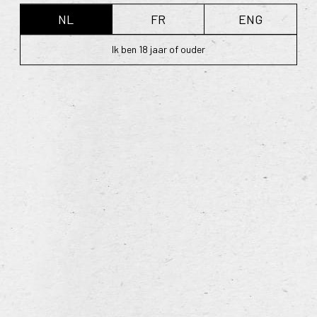
NL
FR
ENG
Ik ben 18 jaar of ouder