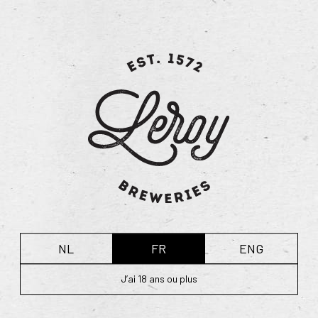
sous le nom « wel dry hopping » ou houblonnage à sec.
Alors que le houblon ajouté pendant le brassage donne
plus d’arôme et d’amertume à la bière, il procure une
véritable saveur houblonnée florale pendant l’étape de
maturation.
La Hommel Dry Hopped a le même caractère que la
version classique. Toutefois, le houblonnage à sec lui
donne un goût houblonné unique qu’il est uniquement
possible d’obtenir avec le houblon de Poperinge. La
touche supplémentaire d’herbe verte et de fleurs de
printemps apporte un autre équilibre entre les différents
goûts de cette bière, résultant en une amertume plus
marquée.
NL
FR
ENG
Spécificités techniques :
J’ai 18 ans ou plus
Volume d’alcool : 7,5 %
Degrés Plato : 16°