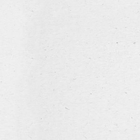
NL
FR
EN
home
notre histoire
Hommel Fresh Harvest 2025 Limited edition
l’assortiment
Poperings Hommelbier
Hommel Dry Hopped
Hommel Alcohol Free
a louer
horeca
la brasserie
Hommel Dry Hopped
actualités et évènements
Une dose supplémentaire de houblon est ajoutée à cette
contact
version de la Poperings Hommelbier classique, lors de
l’étape de la maturation. Ce procédé est également connu