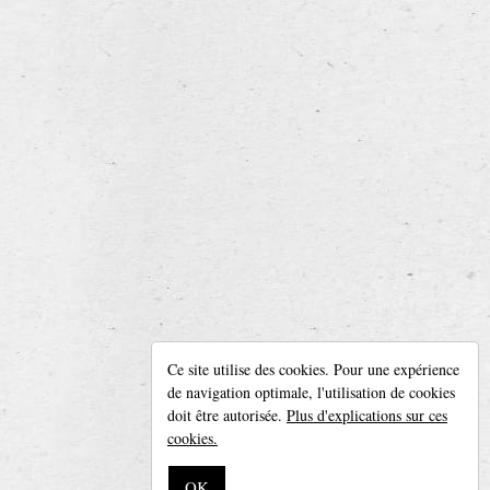
Houblon : 4 variétés
Malt : 2 variétés
Fermentation : bière de fermentation haute
retour à l’aperçu
Leroy Breweries
Ce site utilise des cookies. Pour une expérience
Diksmuidseweg 404, 8904 Boezinge (Belgique)
de navigation optimale, l'utilisation de cookies
Tél. + 32 (0)57 42 20 05 —
info@leroybreweries.be
doit être autorisée.
Plus d'explications sur ces
Suivez-nous sur
Facebook
cookies.
Disclaimer
OK