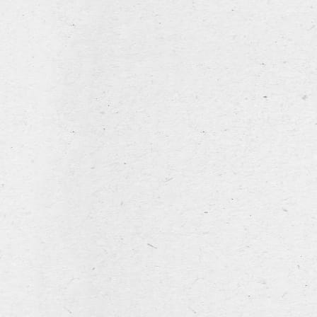
NL
FR
EN
home
notre histoire
Hommel Fresh Harvest 2025 Limited edition
l’assortiment
Poperings Hommelbier
Hommel Dry Hopped
Hommel Alcohol Free
a louer
horeca
la brasserie
Hommel Fresh Harvest 2025
Limited edition
actualités et évènements
contact
L’Hommelbier est un hymne à la culture du houblon de
Poperinge. C’est pourquoi une fois par an, le lien qui unit