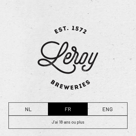
le producteur de houblon et la bière est mis en avant par
le brassage de houblon récolté au maximum 2 jours plus
tôt. Le houblon est récolté une seule fois par an, en
septembre, et cette bière ne peut être brassée qu’à cette
époque de l’année. Après fermentation et une période de
maturation nécessaire, elle est prête à être dégustée au
début du mois de novembre.
Spécificités techniques :
Volume d’alcool : 7,5 %
Degrés Plato : 16°
Houblon : 4 variétés
Malt : 2 variétés
Fermentation : bière de fermentation haute avec
deuxième fermentation en bouteille
NL
FR
ENG
retour à l’aperçu
J’ai 18 ans ou plus