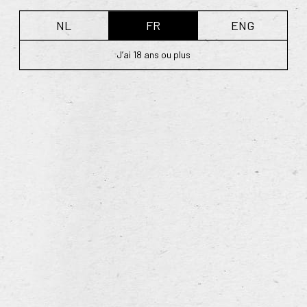
NL
FR
ENG
J’ai 18 ans ou plus