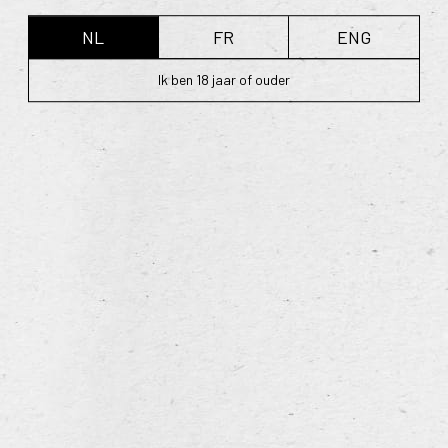
NL
FR
ENG
Ik ben 18 jaar of ouder